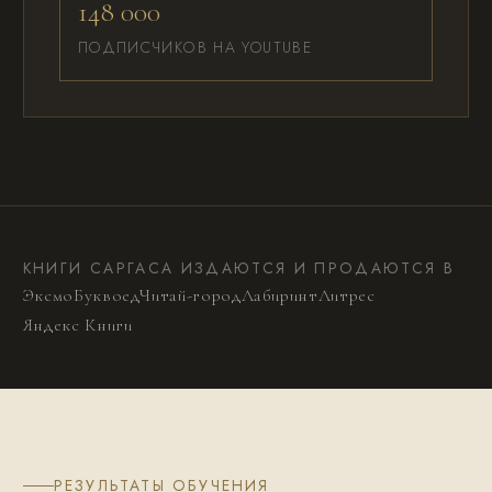
148 000
ПОДПИСЧИКОВ НА YOUTUBE
КНИГИ САРГАСА ИЗДАЮТСЯ И ПРОДАЮТСЯ В
Эксмо
Буквоед
Читай-город
Лабиринт
Литрес
Яндекс Книги
РЕЗУЛЬТАТЫ ОБУЧЕНИЯ