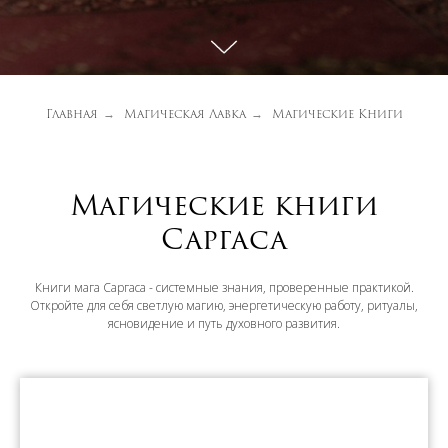
Главная
Магическая Лавка
Магические Книги
→
→
Магические книги
Саргаса
Книги мага Саргаса - системные знания, проверенные практикой.
Откройте для себя светлую магию, энергетическую работу, ритуалы,
ясновидение и путь духовного развития.