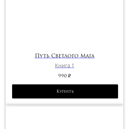
Путь Светлого Мага
Книга 1
990
₽
Купить