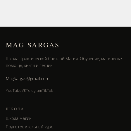
MAG SARGAS
Школа Практической Светлой Магии. Обучение, магическая
помощь, книги и лекции.
MagSargas@gmail.com
YouTube
VK
Telegram
TikTok
ШКОЛА
Школа магии
Подготовительный курс