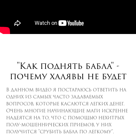
"Как поднять бабла" -
почему халявы не будет
В данном видео я постараюсь ответить на
одних из самых часто задаваемых
вопросов, которые касаются легких денег.
Очень многие начинающие маги искренне
надеятся на то, что с помощью нехитрых
полу-мошеннических приемов, у них
получится "срубить бабла по легкому".