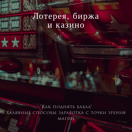
Лотерея, биржа
и казино
"Как поднять бабла"
Халявные способы заработка с точки зрения
магии