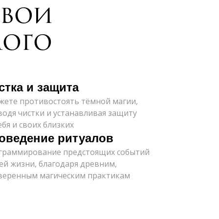
свои
мого
стка и защита
жете противостоять тёмной магии,
одя чистки и устанавливая защиту
ебя и своих близких
оведение ритуалов
граммирование предстоящих событий
ей жизни, благодаря древним,
веренным магическим практикам