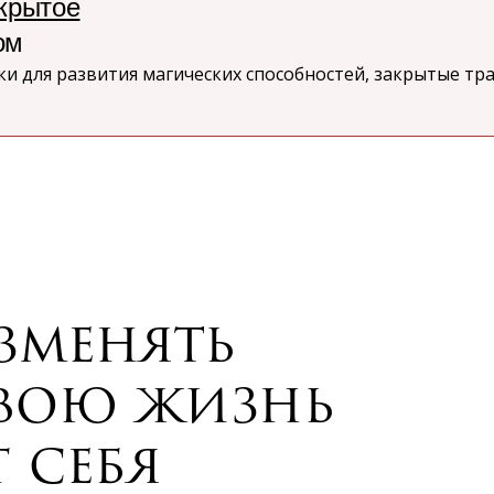
крытое
ом
и для развития магических способностей, закрытые тра
зменять
свою жизнь
 себя