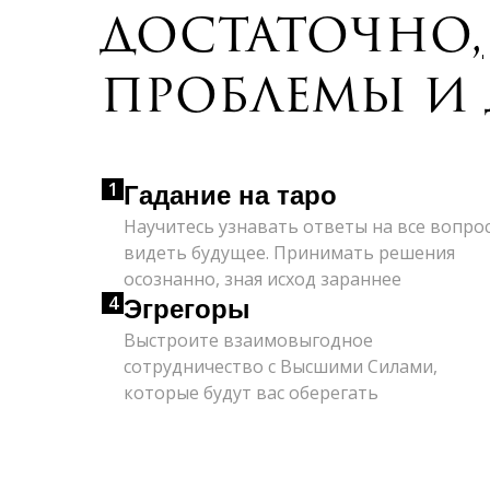
достаточно
,
проблемы и
1
Гадание на таро
Научитесь узнавать ответы на все вопро
видеть будущее. Принимать решения
осознанно, зная исход зараннее
4
Эгрегоры
Выстроите взаимовыгодное
сотрудничество с Высшими Силами,
которые будут вас оберегать