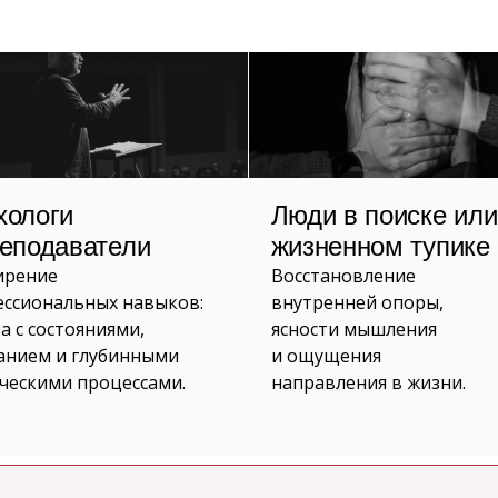
хологи
Люди в поиске или
реподаватели
жизненном тупике
ирение
Восстановление
ссиональных навыков:
внутренней опоры,
а с состояниями,
ясности мышления
анием и глубинными
и ощущения
ческими процессами.
направления в жизни.