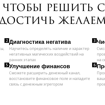
чтобы решить 
 достичь желае
2
3
Диагностика негатива
Чи
сы,
Научитесь определять наличие и характер
Смо
негативных магических воздействий на
пров
ранних этапах
на с
5
6
Улучшение финансов
Пр
Сможете расширить денежный канал,
Про
восстановите финансовое поле и наладите
ваш
связь с денежным эгрегором
про