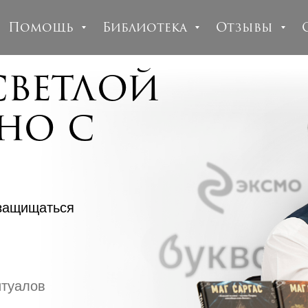
Помощь
Библиотека
Отзывы
светлой
но с
 защищаться
итуалов